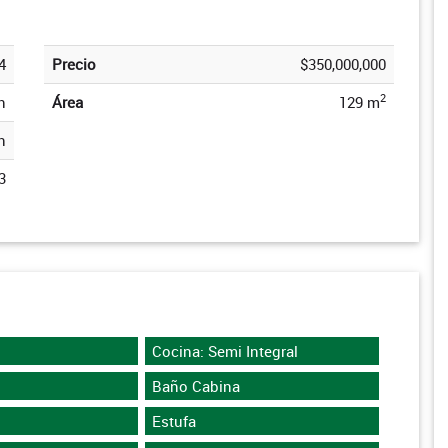
4
Precio
$350,000,000
2
n
Área
129 m
n
3
Cocina: Semi Integral
Baño Cabina
Estufa