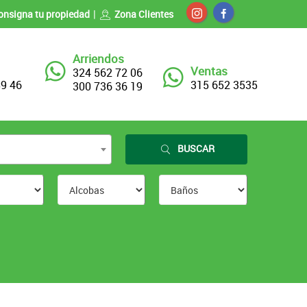
onsigna tu propiedad
Zona Clientes
Arriendos
Ventas
324 562 72 06
89 46
315 652 3535
300 736 36 19
BUSCAR