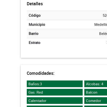
Detalles
Código
52
Municipio
Medellí
Barrio
Belé
Estrato
Comodidades:
Baños:3
Alcobas: 4
Gas: Red
Balcon
Calentador
Comedor