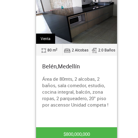
Venta
2
80 m
2 Alcobas
2.0 Baños
Belén,Medellín
Área de 80mts, 2 alcobas, 2
baños, sala comedor, estudio,
cocina integral, balcón, zona
ropas, 2 parqueadero, 20° piso
por ascensor Unidad competa !
$800,000,000