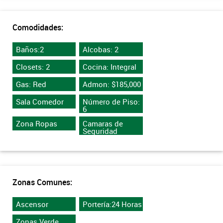
Comodidades:
Baños:2
Alcobas: 2
Closets: 2
Cocina: Integral
Gas: Red
Admon: $185,000
Sala Comedor
Número de Piso:
6
Zona Ropas
Camaras de
Seguridad
Zonas Comunes:
Ascensor
Portería:24 Horas
Zonas Verde