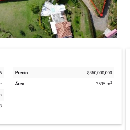
6
Precio
$360,000,000
2
e
Área
3535 m
m
3