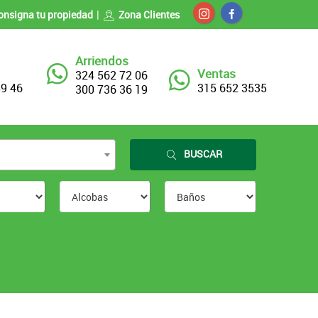
onsigna tu propiedad
Zona Clientes
Arriendos
Ventas
324 562 72 06
89 46
315 652 3535
300 736 36 19
BUSCAR