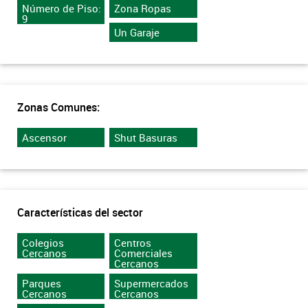
Número de Piso:
Zona Ropas
9
Un Garaje
Zonas Comunes:
Ascensor
Shut Basuras
Características del sector
Colegios
Centros
Cercanos
Comerciales
Cercanos
Parques
Supermercados
Cercanos
Cercanos