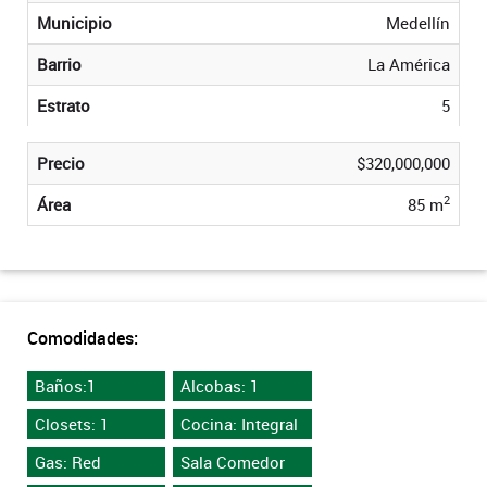
Municipio
Medellín
Barrio
La América
Estrato
5
Precio
$320,000,000
2
Área
85 m
Comodidades:
Baños:1
Alcobas: 1
Closets: 1
Cocina: Integral
Gas: Red
Sala Comedor