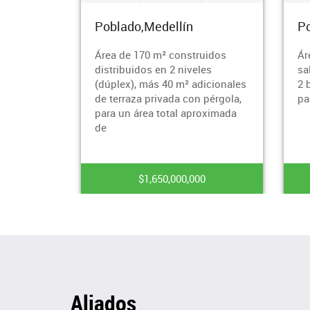
Poblado,Medellín
Po
Área de 170 m² construidos
Ár
distribuidos en 2 niveles
sa
(dúplex), más 40 m² adicionales
2 
de terraza privada con pérgola,
pa
para un área total aproximada
de
$1,650,000,000
Aliados