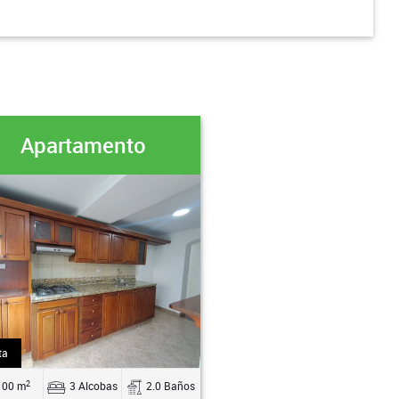
Apartamento
ta
2
100 m
3 Alcobas
2.0 Baños