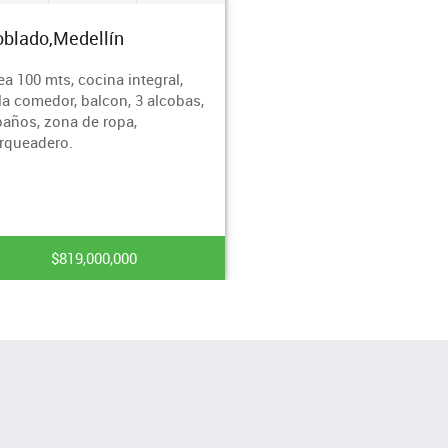
blado,Medellín
ea 100 mts, cocina integral,
la comedor, balcon, 3 alcobas,
baños, zona de ropa,
rqueadero.
$819,000,000