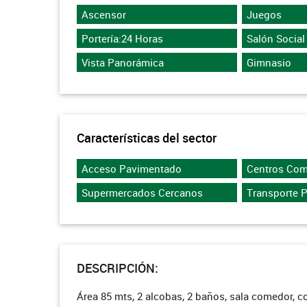
Ascensor
Juegos
Portería:24 Horas
Salón Social
Vista Panorámica
Gimnasio
Características del sector
Acceso Pavimentado
Centros Com
Supermercados Cercanos
Transporte 
DESCRIPCIÓN:
Área 85 mts, 2 alcobas, 2 baños, sala comedor, c