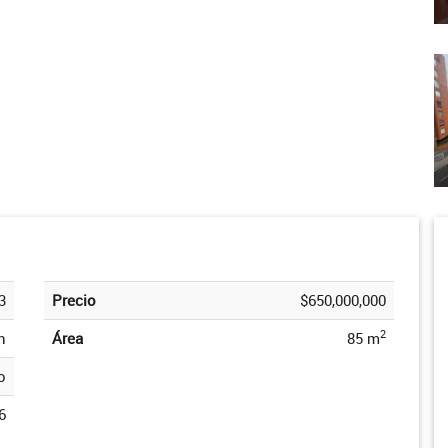
3
Precio
$650,000,000
2
n
Área
85 m
o
6