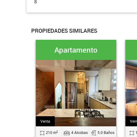
8
PROPIEDADES SIMILARES
Apartamento
Venta
Ven
2
210 m
4 Alcobas
5.0 Baños