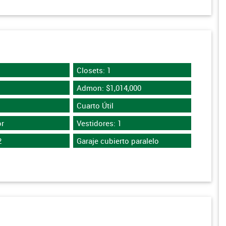
Closets: 1
Admon: $1,014,000
Cuarto Útil
r
Vestidores: 1
2
Garaje cubierto paralelo