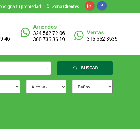
onsigna tu propiedad
Zona Clientes
Arriendos
Ventas
324 562 72 06
89 46
315 652 3535
300 736 36 19
BUSCAR