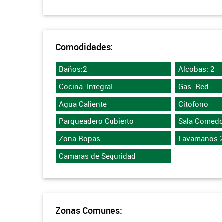
Comodidades:
Baños:2
Alcobas: 2
Cocina: Integral
Gas: Red
Agua Caliente
Citofono
Parqueadero Cubierto
Sala Comedo
Zona Ropas
Lavamanos:
Camaras de Seguridad
Zonas Comunes: