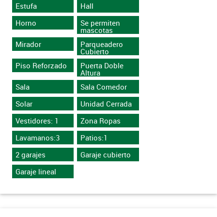
Estufa
Hall
Horno
Se permiten
mascotas
Mirador
Parqueadero
Cubierto
Piso Reforzado
Puerta Doble
Altura
Sala
Sala Comedor
Solar
Unidad Cerrada
Vestidores: 1
Zona Ropas
Lavamanos:3
Patios:1
2 garajes
Garaje cubierto
Garaje lineal