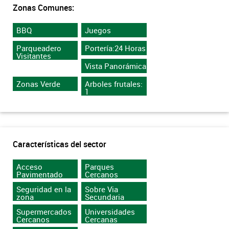
Zonas Comunes:
BBQ
Juegos
Parqueadero
Portería:24 Horas
Visitantes
Vista Panorámica
Zonas Verde
Arboles frutales:
1
Características del sector
Acceso
Parques
Pavimentado
Cercanos
Seguridad en la
Sobre Via
zona
Secundaria
Supermercados
Universidades
Cercanos
Cercanas