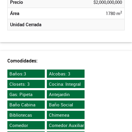
Precio
$2,000,000,000
2
Área
1780 m
Unidad Cerrada
Comodidades:
Baños:3
Alcobas: 3
Closets: 3
Cocina: Integral
Gas: Pipeta
Antejardin
Baño Cabina
Baño Social
Bibliotecas
Chimenea
Comedor
Comedor Auxiliar