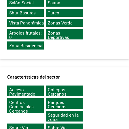
Salón Social
Sauna
Shut Basuras
Turco
Vista Panorámica
Zonas Verde
Arboles frutales:
Zonas
0
Deportivas
Zona Residencial
Características del sector
Acceso
Colegios
Pavimentado
Cercanos
Centros
Parques
Comerciales
Cercanos
Cercanos
Seguridad en la
zona
Sobre Via
Sobre Via