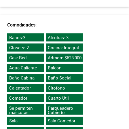
Comodidades:
Baños:3
Alcobas: 3
Closets: 2
Cocina: Integral
Gas: Red
Admon: $623,000
Agua Caliente
Balcon
Baño Cabina
Baño Social
Calentador
Citofono
Comedor
Cuarto Útil
Se permiten
Parqueadero
mascotas
Cubierto
Sala
Sala Comedor