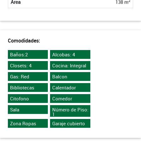
2
Área
138 m
Comodidades:
Baños:2
Alcobas: 4
Closets: 4
Cocina: Integral
Gas: Red
Balcon
Bibliotecas
Calentador
Citofono
Comedor
Sala
Número de Piso:
1
Zona Ropas
Garaje cubierto