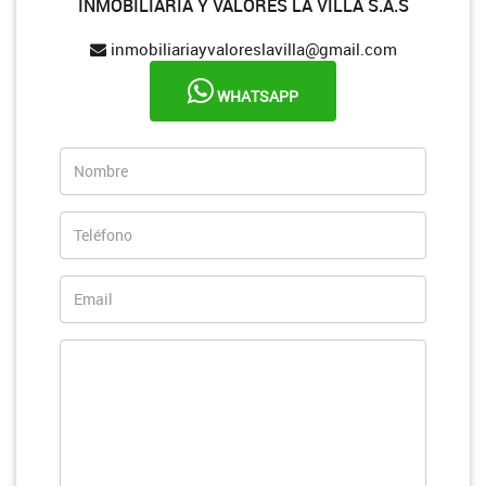
INMOBILIARIA Y VALORES LA VILLA S.A.S
inmobiliariayvaloreslavilla@gmail.com
WHATSAPP