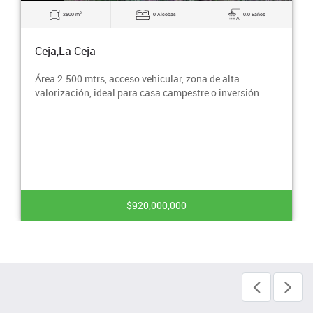
2
144.05 m
0 Alcobas
0.0 Baños
Ceja,La Ceja
Lote en Venta Área 144.05, estrato 4
$380,000,000